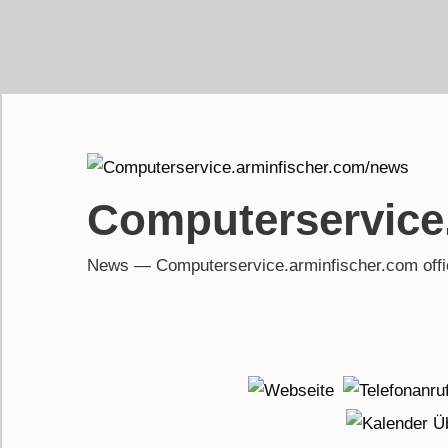
Skip
to
content
Computerservice
News — Computerservice.arminfischer.com of