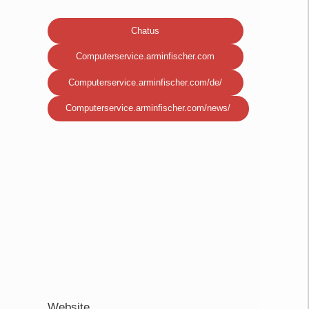
Chatus
Computerservice.arminfischer.com
Computerservice.arminfischer.com/de/
Computerservice.arminfischer.com/news/
Website