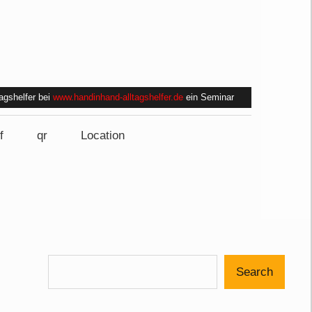
tagshelfer bei
www.handinhand-alltagshelfer.de
ein Seminar
f
qr
Location
Search