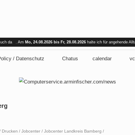
 Euch da . Am
Mo, 24.08.2026 bis Fr, 28.08.2026
halte ich für angehende All
bar. Am Mi. 26.08.2026 sind wir nicht verfügbar.
olicy / Datenschutz
Chatus
calendar
vc
erg
/
Drucken
/
Jobcenter
/
Jobcenter Landkreis Bamberg
/