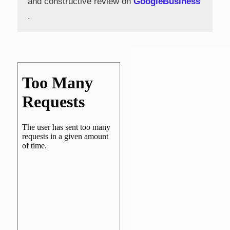
and constructive review on
GoogleBusiness
.