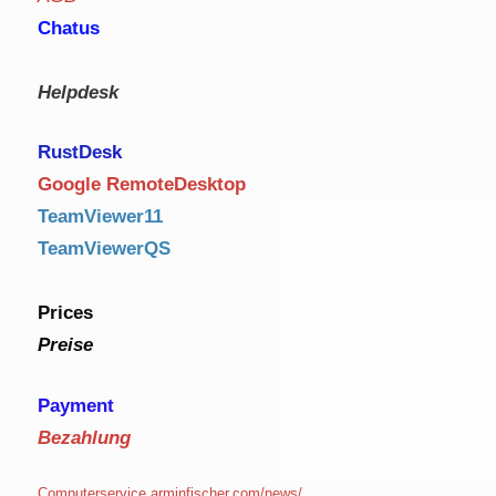
Chatus
Helpdesk
RustDe
sk
Google RemoteDesktop
TeamViewer11
TeamViewerQS
Prices
Preise
Payment
Bezahlung
Computerservice.arminfischer.com/news/