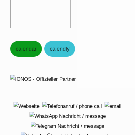
calendar
calendly