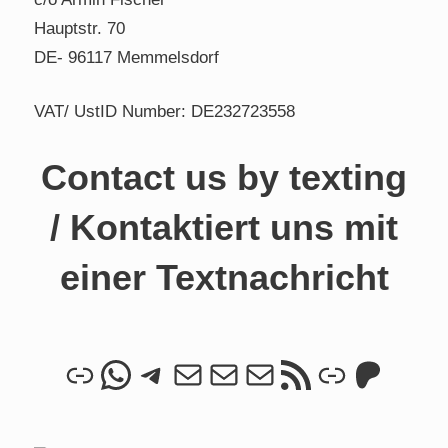
Hauptstr. 70
DE- 96117 Memmelsdorf
VAT/ UstID Number: DE232723558
Contact us by texting
/ Kontaktiert uns mit
einer Textnachricht
Link
WhatsApp
Telegram
Mail
Mail
Mail
RSS Feed
Link
Patre