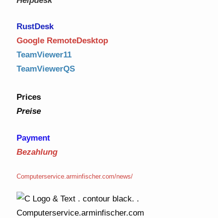
Helpdesk
RustDe
sk
Google RemoteDesktop
TeamViewer11
TeamViewerQS
Prices
Preise
Payment
Bezahlung
Computerservice.arminfischer.com/news/