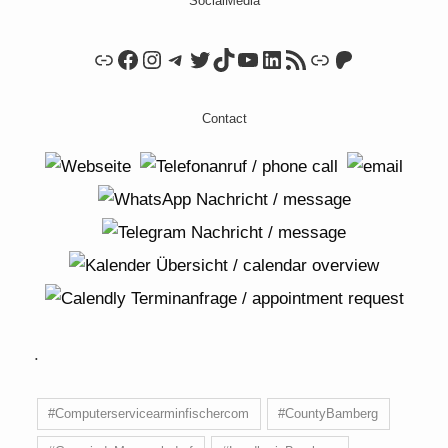
SocialMedia
Link
Facebook
Instagram
Telegram
Twitter
TikTok
YouTube
LinkedIn
RSS Feed
Link
Patreon
Contact
.
#Computerservicearminfischercom
#CountyBamberg