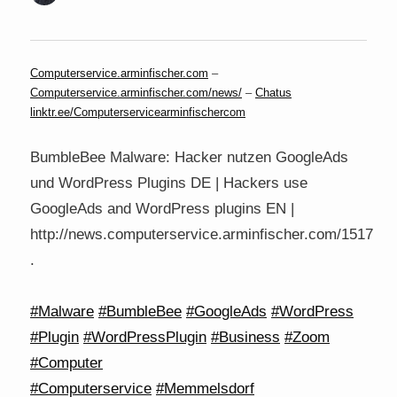
Computerservice.arminfischer.com
–
Computerservice.arminfischer.com/news/
–
Chatus
linktr.ee/Computerservicearminfischercom
BumbleBee Malware: Hacker nutzen GoogleAds
und WordPress Plugins DE | Hackers use
GoogleAds and WordPress plugins EN |
http://news.computerservice.arminfischer.com/1517
.
#Malware
#BumbleBee
#GoogleAds
#WordPress
#Plugin
#WordPressPlugin
#Business
#Zoom
#Computer
#Computerservice
#Memmelsdorf