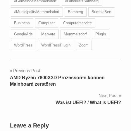
#GemeindeMemmelsdorf
#LandkreisBamberg
#MunicipalityMemmelsdorf
Bamberg
BumbleBee
Business
Computer
Computerservice
GoogleAds
Malware
Memmelsdorf
Plugin
WordPress
WordPressPlugin
Zoom
Post
Previous Post
AMD Ryzen 7800X3D Prozessoren können
navigation
Mainboard zerstören
Next Post
Was ist UEFI? / What is UEFI?
Leave a Reply