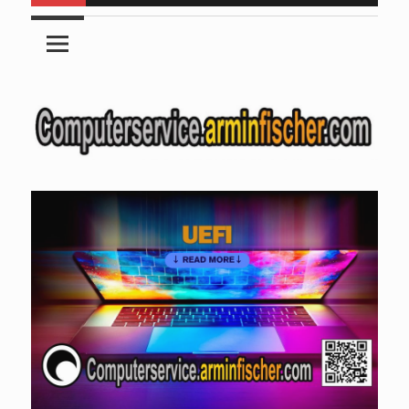
Euch da . Am
Mo, 24.08.2026 bis Fr, 28.08.2026
halte ich
für angehende Alltagshelfer bei
www.handinhand-
alltagshelfer.de
ein Seminar und bin im Zeitraum
von 09:00
bis 15:00 Uhr nicht erreichbar. Am Mi. 26.08.2026 sind wir
nicht verfügbar.