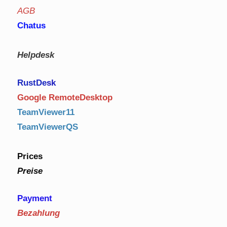
AGB
Chatus
Helpdesk
RustDe
sk
Google RemoteDesktop
TeamViewer11
TeamViewerQS
Prices
Preise
Payment
Bezahlung