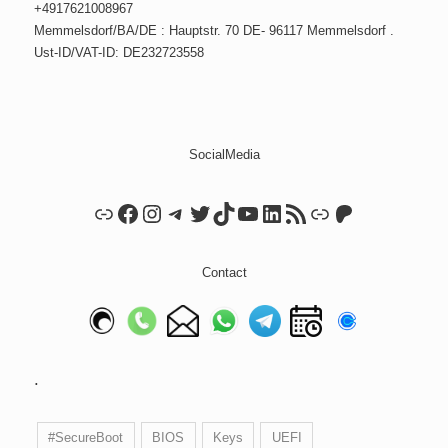
+4917621008967
Memmelsdorf/BA/DE : Hauptstr. 70 DE- 96117 Memmelsdorf .
Ust-ID/VAT-ID: DE232723558
SocialMedia
Link
Facebook
Instagram
Telegram
Twitter
TikTok
YouTube
LinkedIn
RSS Feed
Link
Patreon
Contact
.
#SecureBoot
BIOS
Keys
UEFI