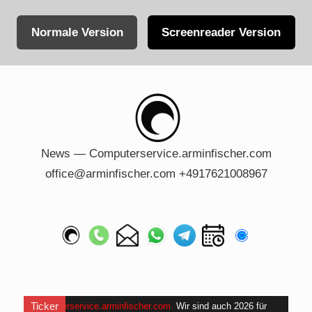
Normale Version
Screenreader Version
Skip
to
content
News — Computerservice.arminfischer.com
office@arminfischer.com +4917621008967
Ticker
Computerservice.arminfischer.com
.
Wir sind auch 2026 für