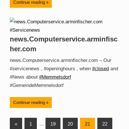
Continue reading
news.Computerservice.arminfisc
her.com
news.Computerservice.arminfischer.com – Our
#servicenews , #openinghours , when
#closed
and
#News about
#Memmelsdorf
#GemeindeMemmelsdorf
Continue reading
Posts
Previous
«
1
…
19
20
21
22