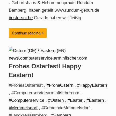
. Geburtshaus & Hebammenpraxis Rundum
Bamberg haben geteilt:www.rundum-geburt.de
#ostersuche
Gerade haben wir fleißig
Continue reading
Frohes Osterfest! Happy
Eastern!
#FrohesOsterfest ,
#FroheOstern
,
#HappyEastern
, #Computerservicearminfischercom ,
#Computerservice
,
#Ostern
,
#Easter
,
#Eastern
,
#Memmelsdorf
, #GemeindeMemmelsdorf ,
#LandkreisBamberg ,
#Bamberg
,