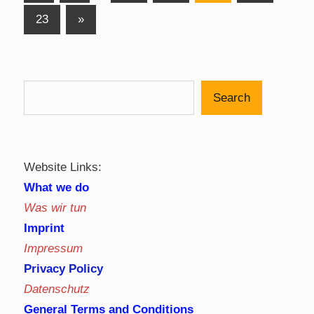
Posts
pagination
Next
23
»
Posts
Search
Website Links:
What we do
Was wir tun
Imprint
Impressum
Privacy Policy
Datenschutz
General Terms and Conditions