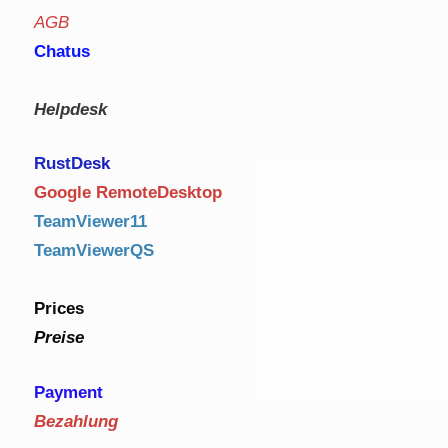
AGB
Chatus
Helpdesk
RustDe
sk
Google RemoteDesktop
TeamViewer11
TeamViewerQS
Prices
Preise
Payment
Bezahlung