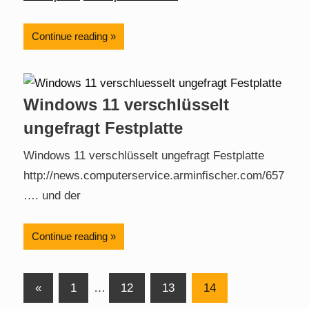
Continue reading
Windows 11 verschlüsselt
ungefragt Festplatte
Windows 11 verschlüsselt ungefragt Festplatte
http://news.computerservice.arminfischer.com/657
…. und der
Continue reading
Posts
Previous
«
1
…
12
13
14
Posts