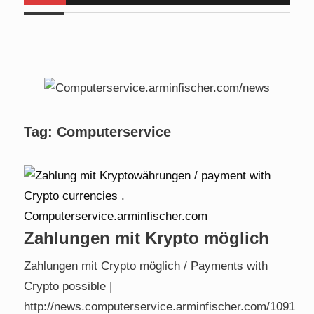
Euch da . Am
Mo, 24.08.2026 bis Fr, 28.08.2026
halte ich
für angehende Alltagshelfer bei
www.handinhand-
alltagshelfer.de
ein Seminar und bin im Zeitraum
von 09:00
bis 15:00 Uhr nicht erreichbar. Am Mi. 26.08.2026 sind wir
nicht verfügbar.
Tag:
Computerservice
Zahlungen mit Krypto möglich
Zahlungen mit Crypto möglich / Payments with
Crypto possible |
http://news.computerservice.arminfischer.com/1091