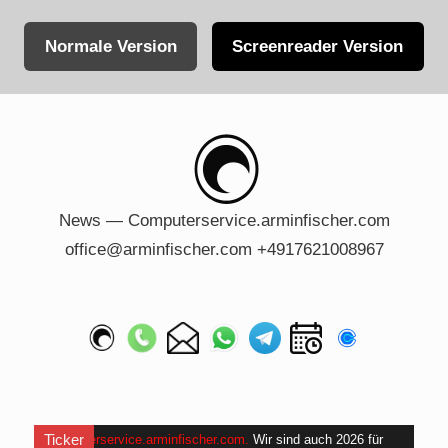
Normale Version
Screenreader Version
Skip
to
content
News — Computerservice.arminfischer.com
office@arminfischer.com +4917621008967
Ticker
Computerservice.arminfischer.com
.
Wir sind auch 2026 für