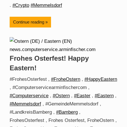
.
#Crypto
#Memmelsdorf
Continue reading
Frohes Osterfest! Happy
Eastern!
#FrohesOsterfest ,
#FroheOstern
,
#HappyEastern
, #Computerservicearminfischercom ,
#Computerservice
,
#Ostern
,
#Easter
,
#Eastern
,
#Memmelsdorf
, #GemeindeMemmelsdorf ,
#LandkreisBamberg ,
#Bamberg
,
FrohesOsterfest , Frohes Osterfest, FroheOstern ,