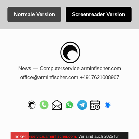
Normale Version
Screenreader Version
Skip
to
content
News — Computerservice.arminfischer.com
office@arminfischer.com +4917621008967
Ticker
Computerservice.arminfischer.com
.
Wir sind auch 2026 für