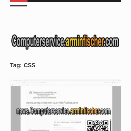
Euch da . Am
Mo, 24.08.2026 bis Fr, 28.08.2026
halte ich
für angehende Alltagshelfer bei
www.handinhand-
alltagshelfer.de
ein Seminar und bin im Zeitraum
von 09:00
bis 15:00 Uhr nicht erreichbar. Am Mi. 26.08.2026 sind wir
nicht verfügbar.
Tag:
CSS