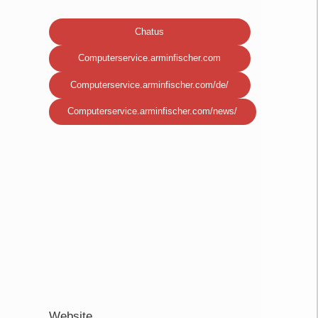
Chatus
Computerservice.arminfischer.com
Computerservice.arminfischer.com/de/
Computerservice.arminfischer.com/news/
Website