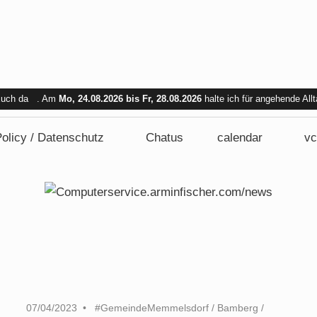
 Euch da . Am
Mo, 24.08.2026 bis Fr, 28.08.2026
halte ich für angehende All
bar. Am Mi. 26.08.2026 sind wir nicht verfügbar.
olicy / Datenschutz
Chatus
calendar
vc
07/04/2023
#GemeindeMemmelsdorf
/
Bamberg
/