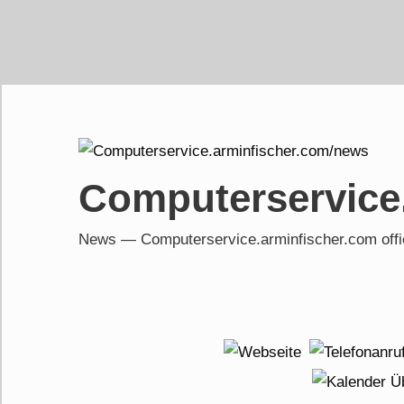
Skip
to
content
Computerservice
News — Computerservice.arminfischer.com of