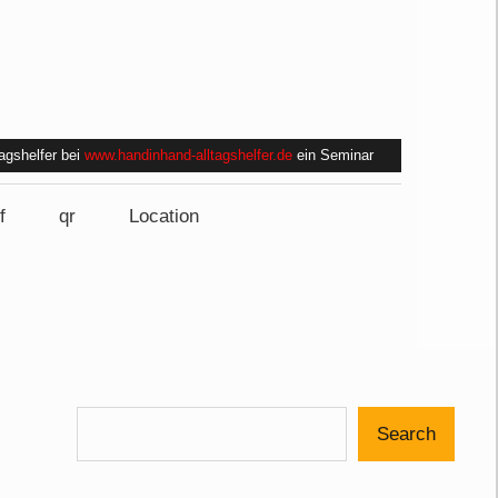
tagshelfer bei
www.handinhand-alltagshelfer.de
ein Seminar
f
qr
Location
Search