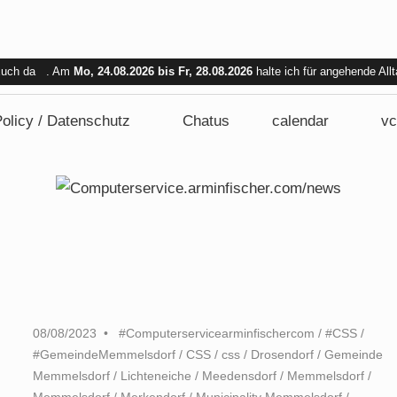
 Euch da . Am
Mo, 24.08.2026 bis Fr, 28.08.2026
halte ich für angehende All
bar. Am Mi. 26.08.2026 sind wir nicht verfügbar.
olicy / Datenschutz
Chatus
calendar
vc
08/08/2023
#Computerservicearminfischercom
/
#CSS
/
#GemeindeMemmelsdorf
/
CSS
/
css
/
Drosendorf
/
Gemeinde
Memmelsdorf
/
Lichteneiche
/
Meedensdorf
/
Memmelsdorf
/