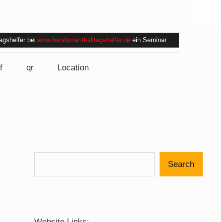
tagshelfer bei
www.handinhand-alltagshelfer.de
ein Seminar
f
qr
Location
Search
Website Links: