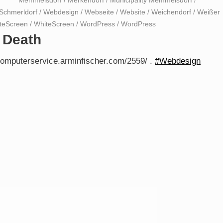
Memmelsdorf
/
Merkendorf
/
Municipality Memmelsdorf
/
Schmerldorf
/
Webdesign
/
Webseite
/
Website
/
Weichendorf
/
Weißer
teScreen
/
WhiteScreen
/
WordPress
/
WordPress
 Death
computerservice.arminfischer.com/2559/ .
#Webdesign