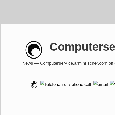
Skip
to
content
Computerser
News — Computerservice.arminfischer.com of