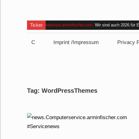
Ticker
Computerservice.arminfischer.com
.
Wir sind auch 2026 für
und bin im Zeitraum
von 09:00 bis 15:00 Uhr nicht erreich
C
Imprint /Impressum
Privacy P
Tag:
WordPressThemes