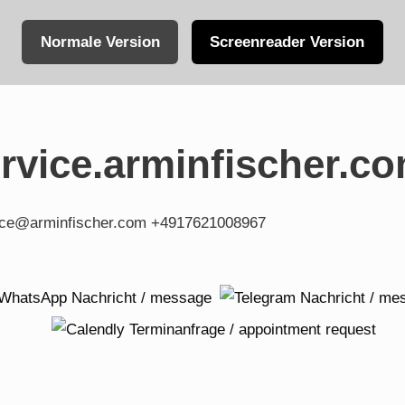
Normale Version
Screenreader Version
vice.arminfischer.c
fice@arminfischer.com +4917621008967