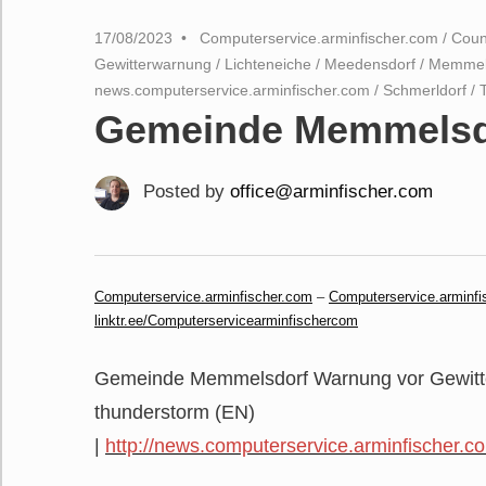
17/08/2023
Computerservice.arminfischer.com
/
Coun
Gewitterwarnung
/
Lichteneiche
/
Meedensdorf
/
Memmel
news.computerservice.arminfischer.com
/
Schmerldorf
/
Gemeinde Memmelsdo
Posted by
office@arminfischer.com
Computerservice.arminfischer.com
–
Computerservice.arminfi
linktr.ee/Computerservicearminfischercom
Gemeinde Memmelsdorf Warnung vor Gewitter
thunderstorm (EN)
|
http://news.computerservice.arminfischer.c