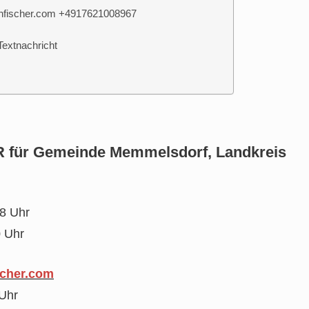
infischer.com +4917621008967
 Textnachricht
für Gemeinde Memmelsdorf, Landkreis
8 Uhr
0 Uhr
scher.com
Uhr