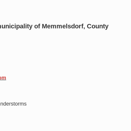
icipality of Memmelsdorf, County
com
hunderstorms