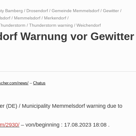
ty Bamberg
/
Drosendorf
/
Gemeinde Memmelsdorf
/
Gewitter
/
sdorf
/
Memmelsdorf
/
Merkendorf
/
Thunderstorm
/
Thunderstorm warning
/
Weichendorf
rf Warnung vor Gewitter
scher.com/news/
–
Chatus
 (DE) / Municipality Memmelsdorf warning due to
om/2930/
– von/beginning : 17.08.2023 18:08 .