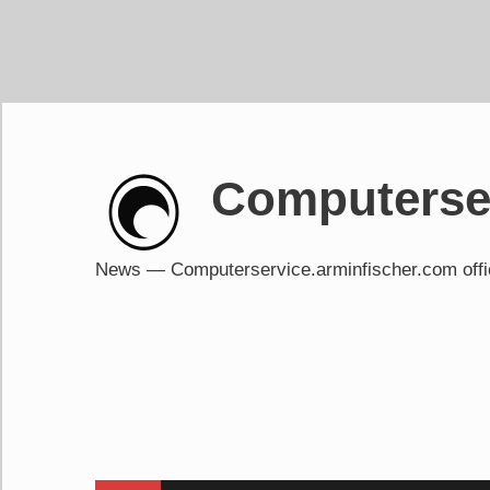
Skip
to
content
Computerser
News — Computerservice.arminfischer.com of