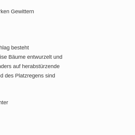
rken Gewittern
chlag besteht
eise Bäume entwurzelt und
nders auf herabstürzende
d des Platzregens sind
nter