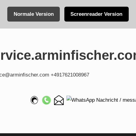
Normale Version
Screenreader Version
vice.arminfischer.c
fice@arminfischer.com +4917621008967