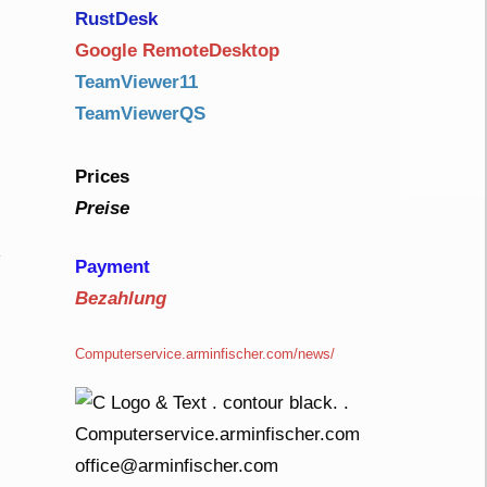
RustDe
sk
Google RemoteDesktop
TeamViewer11
TeamViewerQS
Prices
Preise
Payment
Bezahlung
Computerservice.arminfischer.com/news/