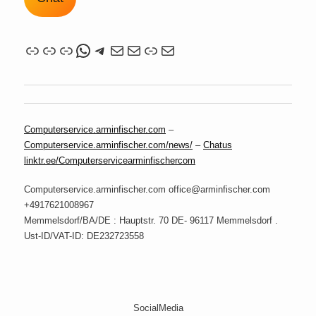
Link
Link
Link
WhatsApp
Telegram
Mail
Mail
Link
Mail
Computerservice.arminfischer.com
–
Computerservice.arminfischer.com/news/
–
Chatus
linktr.ee/Computerservicearminfischercom
Computerservice.arminfischer.com office@arminfischer.com
+4917621008967
Memmelsdorf/BA/DE : Hauptstr. 70 DE- 96117 Memmelsdorf .
Ust-ID/VAT-ID: DE232723558
SocialMedia