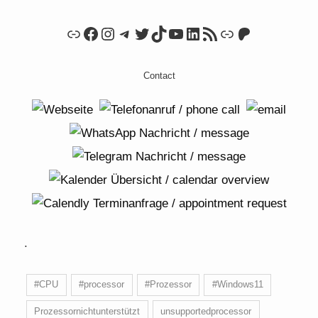
Link
Facebook
Instagram
Telegram
Twitter
TikTok
YouTube
LinkedIn
RSS Feed
Link
Patreon
Contact
.
#CPU
#processor
#Prozessor
#Windows11
Prozessornichtunterstützt
unsupportedprocessor