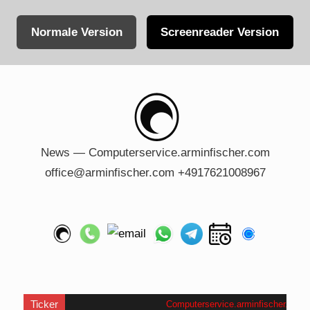
Normale Version
Screenreader Version
Skip
to
content
News — Computerservice.arminfischer.com
office@arminfischer.com +4917621008967
Ticker
Computerservice.arminfischer.com
.
Wi