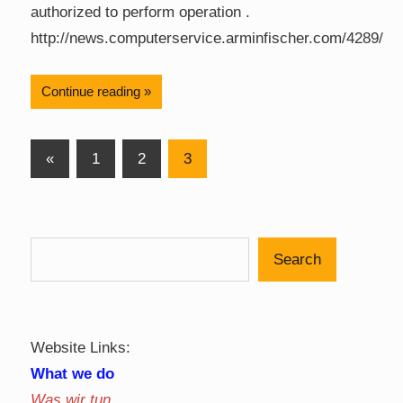
authorized to perform operation .
http://news.computerservice.arminfischer.com/4289/
Continue reading
Posts
Previous
«
1
2
3
Posts
pagination
Search
Website Links:
What we do
Was wir tun