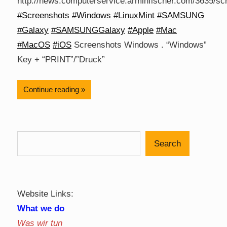
http://news.computerservice.arminfischer.com/3635/sc
#Screenshots
#Windows
#LinuxMint
#SAMSUNG
#Galaxy
#SAMSUNGGalaxy
#Apple
#Mac
#MacOS
#iOS
Screenshots Windows . “Windows”
Key + “PRINT”/”Druck”
Continue reading
Search
Website Links:
What we do
Was wir tun