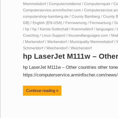
Memmelsdorf
/
Computernotdienst
/
Computerrepair
/
Co
Computerservice.arminfischer.com
/
Computerservice.ar
computershop-bamberg.de
/
County Bamberg
/
County 
GB)
/
English (EN-USA)
/
Fernwartung
/
Fernwartung
/
G
/
hp
/
hp
/
Karola Gottschall
/
Kremmeldorf
/
languages
/
Coaching
/
Linux-Support
/
linuxandlanguages.com
/
Mai
/
Merkendorf
/
Merkendorf
/
Municipality Memmelsdorf
/
Schmerldorf
/
Weichendorf
/
Weichendorf
hp LaserJet M111w – Other
hp LaserJet M111w – Other countries other ton
https://computerservice.arminfischer.com/news/
Continue reading