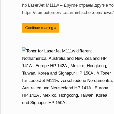
hp LaserJet M111w – Другие страны другие то
https://computerservice.arminfischer.com/news/
Continue reading