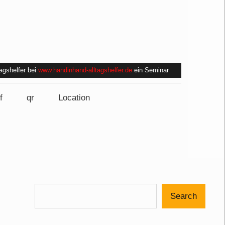
tagshelfer bei
www.handinhand-alltagshelfer.de
ein Seminar
f
qr
Location
Search