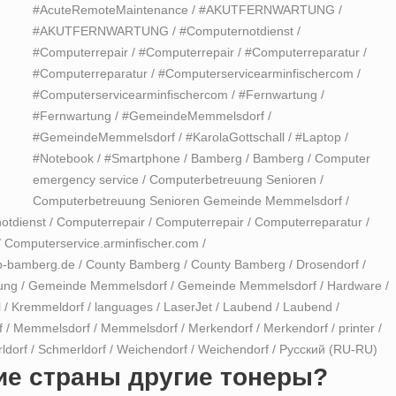
#AcuteRemoteMaintenance
/
#AKUTFERNWARTUNG
/
#AKUTFERNWARTUNG
/
#Computernotdienst
/
#Computerrepair
/
#Computerrepair
/
#Computerreparatur
/
#Computerreparatur
/
#Computerservicearminfischercom
/
#Computerservicearminfischercom
/
#Fernwartung
/
#Fernwartung
/
#GemeindeMemmelsdorf
/
#GemeindeMemmelsdorf
/
#KarolaGottschall
/
#Laptop
/
#Notebook
/
#Smartphone
/
Bamberg
/
Bamberg
/
Computer
emergency service
/
Computerbetreuung Senioren
/
Computerbetreuung Senioren Gemeinde Memmelsdorf
/
otdienst
/
Computerrepair
/
Computerrepair
/
Computerreparatur
/
/
Computerservice.arminfischer.com
/
p-bamberg.de
/
County Bamberg
/
County Bamberg
/
Drosendorf
/
ung
/
Gemeinde Memmelsdorf
/
Gemeinde Memmelsdorf
/
Hardware
/
l
/
Kremmeldorf
/
languages
/
LaserJet
/
Laubend
/
Laubend
/
f
/
Memmelsdorf
/
Memmelsdorf
/
Merkendorf
/
Merkendorf
/
printer
/
ldorf
/
Schmerldorf
/
Weichendorf
/
Weichendorf
/
Русский (RU-RU)
гие страны другие тонеры?