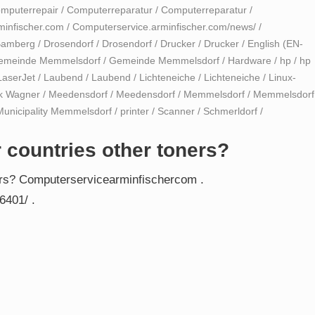
mputerrepair
/
Computerreparatur
/
Computerreparatur
/
minfischer.com
/
Computerservice.arminfischer.com/news/
/
Bamberg
/
Drosendorf
/
Drosendorf
/
Drucker
/
Drucker
/
English (EN-
emeinde Memmelsdorf
/
Gemeinde Memmelsdorf
/
Hardware
/
hp
/
hp
LaserJet
/
Laubend
/
Laubend
/
Lichteneiche
/
Lichteneiche
/
Linux-
k Wagner
/
Meedensdorf
/
Meedensdorf
/
Memmelsdorf
/
Memmelsdorf
Municipality Memmelsdorf
/
printer
/
Scanner
/
Schmerldorf
/
 countries other toners?
ers? Computerservicearminfischercom .
6401/ .