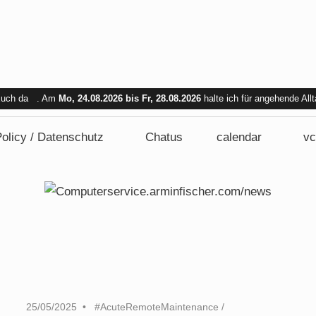
 Euch da . Am
Mo, 24.08.2026 bis Fr, 28.08.2026
halte ich für angehende All
bar. Am Mi. 26.08.2026 sind wir nicht verfügbar.
olicy / Datenschutz
Chatus
calendar
vc
25/05/2025
#AcuteRemoteMaintenance
/