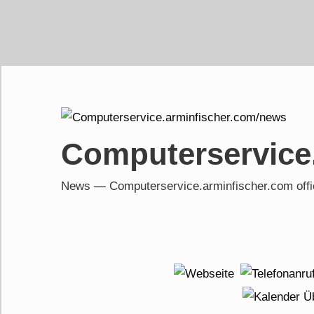
Skip
to
content
Computerservice
News — Computerservice.arminfischer.com of