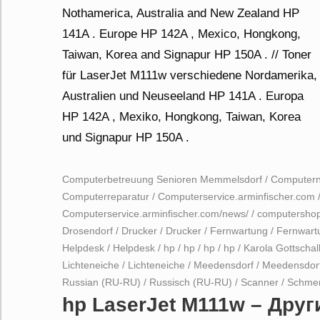
Computerbetreuung Senioren Memmelsdorf
/
Computern
Computerreparatur
/
Computerservice.arminfischer.com
Computerservice.arminfischer.com/news/
/
computersho
Drosendorf
/
Drucker
/
Drucker
/
Fernwartung
/
Fernwart
Helpdesk
/
Helpdesk
/
hp
/
hp
/
hp
/
hp
/
Karola Gottschal
Lichteneiche
/
Lichteneiche
/
Meedensdorf
/
Meedensdor
Russian (RU-RU)
/
Russisch (RU-RU)
/
Scanner
/
Schmer
hp LaserJet M111w – Дру