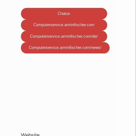
Chatus
Computerservice.arminfischer.com
Computerservice.arminfischer.com/de/
Computerservice.arminfischer.com/news/
Website