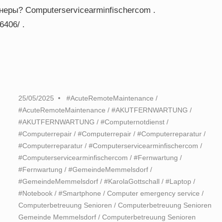
неры? Computerservicearminfischercom .
6406/ .
25/05/2025
#AcuteRemoteMaintenance
/
#AcuteRemoteMaintenance
/
#AKUTFERNWARTUNG
/
#AKUTFERNWARTUNG
/
#Computernotdienst
/
#Computerrepair
/
#Computerrepair
/
#Computerreparatur
/
#Computerreparatur
/
#Computerservicearminfischercom
/
#Computerservicearminfischercom
/
#Fernwartung
/
#Fernwartung
/
#GemeindeMemmelsdorf
/
#GemeindeMemmelsdorf
/
#KarolaGottschall
/
#Laptop
/
#Notebook
/
#Smartphone
/
Computer emergency service
/
Computerbetreuung Senioren
/
Computerbetreuung Senioren
Gemeinde Memmelsdorf
/
Computerbetreuung Senioren