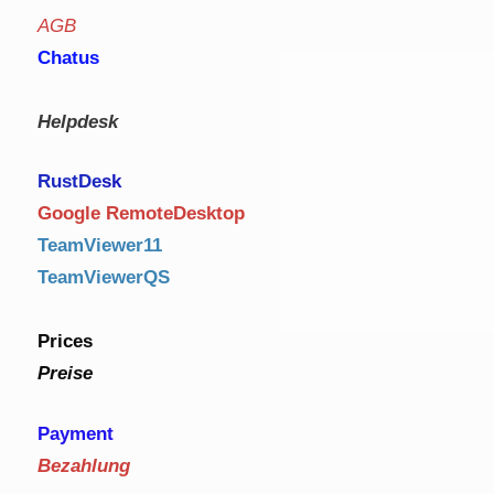
AGB
Chatus
Helpdesk
RustDe
sk
Google RemoteDesktop
TeamViewer11
TeamViewerQS
Prices
Preise
Payment
Bezahlung