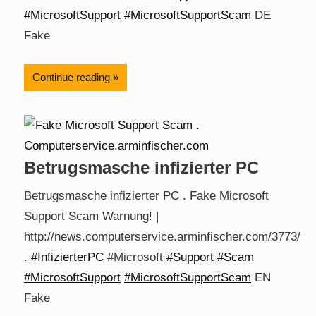
#MicrosoftSupport
#MicrosoftSupportScam
DE
Fake
Continue reading
Betrugsmasche infizierter PC
Betrugsmasche infizierter PC . Fake Microsoft
Support Scam Warnung! |
http://news.computerservice.arminfischer.com/3773/
.
#InfizierterPC
#Microsoft
#Support
#Scam
#MicrosoftSupport
#MicrosoftSupportScam
EN
Fake