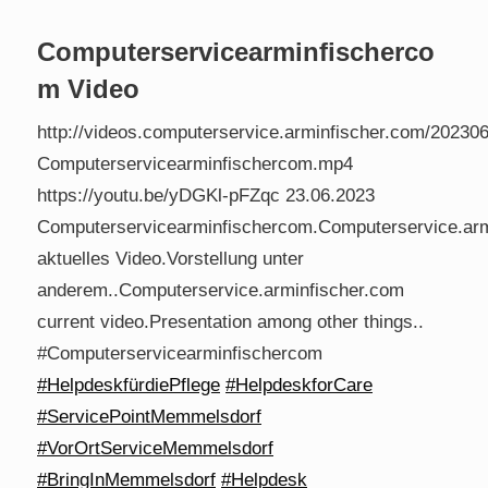
Computerservicearminfischerco
m Video
http://videos.computerservice.arminfischer.com/20230
Computerservicearminfischercom.mp4
https://youtu.be/yDGKl-pFZqc 23.06.2023
Computerservicearminfischercom.Computerservice.arm
aktuelles Video.Vorstellung unter
anderem..Computerservice.arminfischer.com
current video.Presentation among other things..
#Computerservicearminfischercom
#HelpdeskfürdiePflege
#HelpdeskforCare
#ServicePointMemmelsdorf
#VorOrtServiceMemmelsdorf
#BringInMemmelsdorf
#Helpdesk