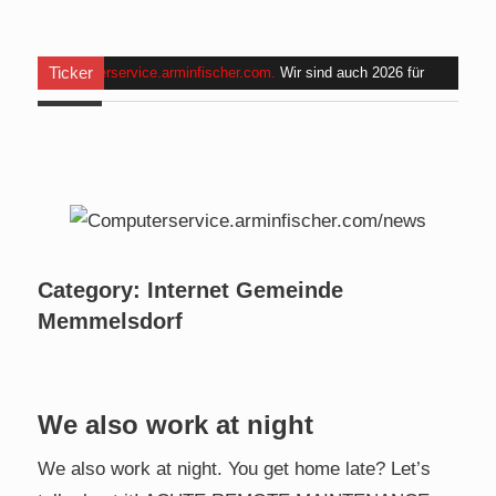
Ticker
Computerservice.arminfischer.com
.
Wir sind auch 2026 für
Euch da . Am
Mo, 24.08.2026 bis Fr, 28.08.2026
halte ich
für angehende Alltagshelfer bei
www.handinhand-
alltagshelfer.de
ein Seminar und bin im Zeitraum
von 09:00
bis 15:00 Uhr nicht erreichbar. Am Mi. 26.08.2026 sind wir
nicht verfügbar.
Category:
Internet Gemeinde
Memmelsdorf
We also work at night
We also work at night. You get home late? Let’s