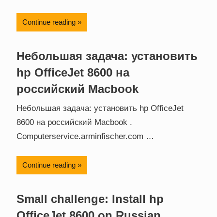
Continue reading
Небольшая задача: установить
hp OfficeJet 8600 на
российский Macbook
Небольшая задача: установить hp OfficeJet
8600 на российский Macbook .
Computerservice.arminfischer.com …
Continue reading
Small challenge: Install hp
OfficeJet 8600 on Russian