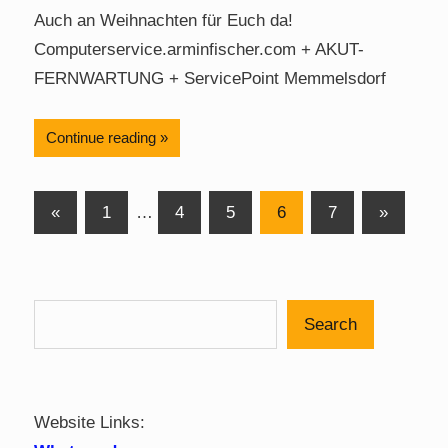
Auch an Weihnachten für Euch da!
Computerservice.arminfischer.com + AKUT-
FERNWARTUNG + ServicePoint Memmelsdorf
Continue reading
Posts
Previous
Next
«
1
…
4
5
6
7
»
Posts
Posts
pagination
Search
Website Links: