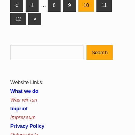
Posts
Previous
«
1
…
8
9
10
11
Posts
pagination
Next
12
»
Posts
Search
Website Links:
What we do
Was wir tun
Imprint
Impressum
Privacy Policy
Datenschutz