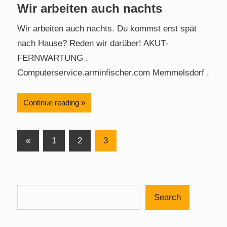
Wir arbeiten auch nachts
Wir arbeiten auch nachts. Du kommst erst spät
nach Hause? Reden wir darüber! AKUT-
FERNWARTUNG .
Computerservice.arminfischer.com Memmelsdorf .
Continue reading
Posts
Previous
«
1
2
3
Posts
pagination
Search