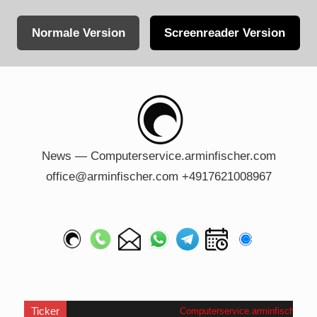
Normale Version
Screenreader Version
Skip
to
content
News — Computerservice.arminfischer.com
office@arminfischer.com +4917621008967
Ticker
Computerservice.arminfischer.com
.
W