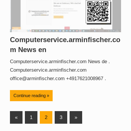
Computerservice.arminfischer.co
m News en
Computerservice.arminfischer.com News de .
Computerservice.arminfischer.com
office@arminfischer.com +4917621008967 .
Continue reading
Posts
Previous
Next
«
1
2
3
»
Posts
Posts
pagination