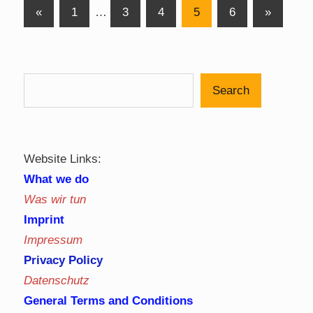
Posts
Previous
Next
«
1
…
3
4
5
6
»
Posts
Posts
pagination
Search
Website Links:
What we do
Was wir tun
Imprint
Impressum
Privacy Policy
Datenschutz
General Terms and Conditions