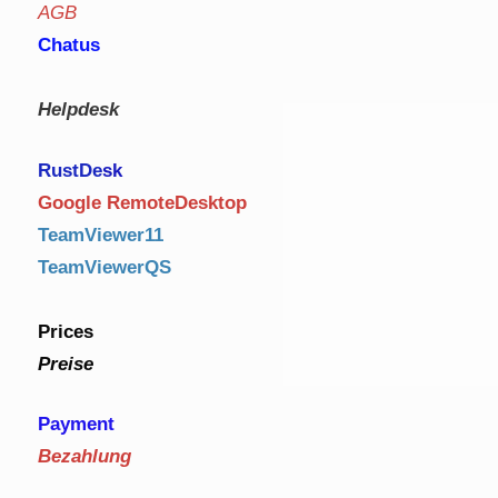
AGB
Chatus
Helpdesk
RustDe
sk
Google RemoteDesktop
TeamViewer11
TeamViewerQS
Prices
Preise
Payment
Bezahlung