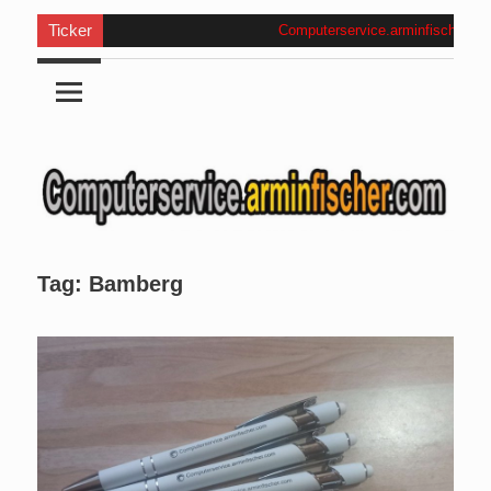
Ticker
Computerservice.arminfischer.com
.
W
Tag:
Bamberg