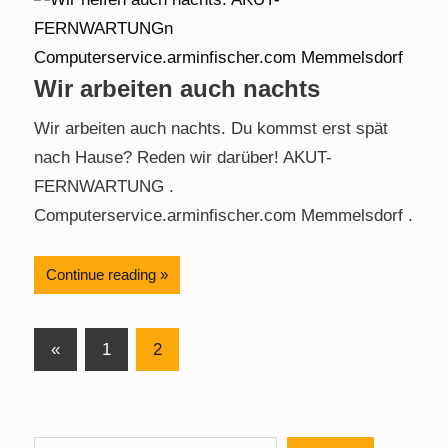
Wir arbeiten auch nachts
Wir arbeiten auch nachts. Du kommst erst spät
nach Hause? Reden wir darüber! AKUT-
FERNWARTUNG .
Computerservice.arminfischer.com Memmelsdorf .
Continue reading
Posts
Previous
«
1
2
Posts
pagination