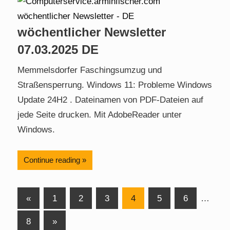
wöchentlicher Newsletter
07.03.2025 DE
Memmelsdorfer Faschingsumzug und
Straßensperrung. Windows 11: Probleme Windows
Update 24H2 . Dateinamen von PDF-Dateien auf
jede Seite drucken. Mit AdobeReader unter
Windows.
Continue reading
Posts
Previous
«
1
2
3
4
5
6
…
Posts
pagination
Next
8
»