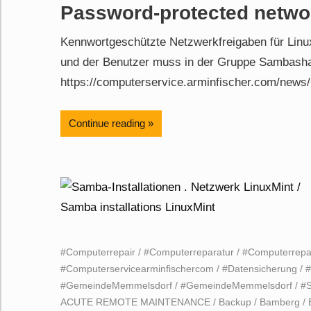
Password-protected netwo
Kennwortgeschützte Netzwerkfreigaben für Linu
und der Benutzer muss in der Gruppe Sambasha
https://computerservice.arminfischer.com/news/
Continue reading
#Computerrepair
/
#Computerreparatur
/
#Computerrepa
#Computerservicearminfischercom
/
#Datensicherung
/
#GemeindeMemmelsdorf
/
#GemeindeMemmelsdorf
/
#
ACUTE REMOTE MAINTENANCE
/
Backup
/
Bamberg
/