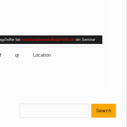
tagshelfer bei
www.handinhand-alltagshelfer.de
ein Seminar
f
qr
Location
Search