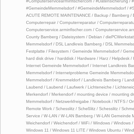
#Computerservicearminfischercom
/
#Datensicherung
/
#GemeindeMemmelsdorf
/
#GemeindeMemmelsdorf
/
#
ACUTE REMOTE MAINTENANCE
/
Backup
/
Bamberg
/
Computerrepair
/
Computerreparatur
/
Computerreparatu
Computerservice.arminfischer.com
/
Computerservice.ar
County Bamberg
/
Dateisystem
/
Debian
/
diePCWerkstat
Memmelsdorf
/
DSL Landkreis Bamberg
/
DSL Memmelsd
Festplatte
/
Filesystem
/
Gemeinde Memmelsdorf
/
Geme
hard disk drive
/
harddisk
/
Hardware
/
Harz
/
Helpdesk
/
Internet Gemeinde Memmelsdorf
/
Internet Landkreis B
Memmelsdorf
/
Internetprobleme Gemeinde Memmelsdo
Memmelsdorf
/
Kremmeldorf
/
Landkreis Bamberg
/
Land
Laubend
/
Laubend
/
Laufwerk
/
Lichteneiche
/
Lichtenei
Merkendorf
/
Merkendorf
/
mounting device
/
mounting dr
Memmelsdorf
/
Netzwerkfreigabe
/
Notebook
/
NTFS
/
On
Remote Work
/
Schesslitz
/
Scheßlitz
/
Schesslitz
/
Schmer
Service
/
W-LAN
/
W-LAN Bamberg
/
W-LAN Gemeinde 
Weichendorf
/
Weichendorf
/
WiFi
/
Windows
/
Windows
Windows 11
/
Windows 11 LITE
/
Windows Ubuntu
/
Win