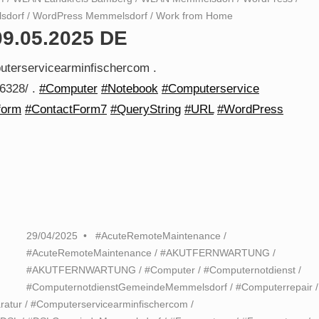
sdorf
/
WordPress Memmelsdorf
/
Work from Home
09.05.2025 DE
uterservicearminfischercom .
/6328/ .
#Computer
#Notebook
#Computerservice
form
#ContactForm7
#QueryString
#URL
#WordPress
29/04/2025
#AcuteRemoteMaintenance
/
#AcuteRemoteMaintenance
/
#AKUTFERNWARTUNG
/
#AKUTFERNWARTUNG
/
#Computer
/
#Computernotdienst
/
#ComputernotdienstGemeindeMemmelsdorf
/
#Computerrepair
/
ratur
/
#Computerservicearminfischercom
/