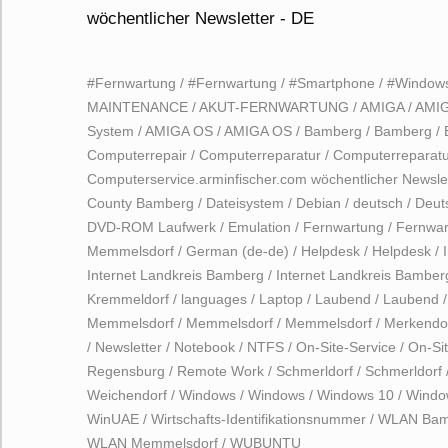
#Fernwartung
/
#Fernwartung
/
#Smartphone
/
#Window
MAINTENANCE
/
AKUT-FERNWARTUNG
/
AMIGA
/
AMI
System
/
AMIGA OS
/
AMIGA OS
/
Bamberg
/
Bamberg
/
Computerrepair
/
Computerreparatur
/
Computerreparatu
Computerservice.arminfischer.com wöchentlicher Newsle
County Bamberg
/
Dateisystem
/
Debian
/
deutsch
/
Deut
DVD-ROM Laufwerk
/
Emulation
/
Fernwartung
/
Fernwar
Memmelsdorf
/
German (de-de)
/
Helpdesk
/
Helpdesk
/
Internet Landkreis Bamberg
/
Internet Landkreis Bamber
Kremmeldorf
/
languages
/
Laptop
/
Laubend
/
Laubend
Memmelsdorf
/
Memmelsdorf
/
Memmelsdorf
/
Merkendo
/
Newsletter
/
Notebook
/
NTFS
/
On-Site-Service
/
On-Sit
Regensburg
/
Remote Work
/
Schmerldorf
/
Schmerldorf
Weichendorf
/
Windows
/
Windows
/
Windows 10
/
Windo
WinUAE
/
Wirtschafts-Identifikationsnummer
/
WLAN Bam
WLAN Memmelsdorf
/
WUBUNTU