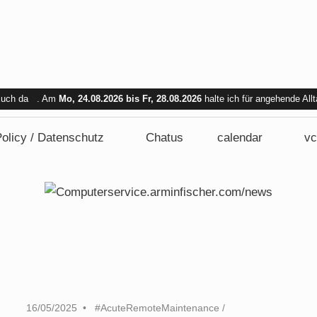
 Euch da . Am
Mo, 24.08.2026 bis Fr, 28.08.2026
halte ich für angehende All
bar. Am Mi. 26.08.2026 sind wir nicht verfügbar.
olicy / Datenschutz
Chatus
calendar
vc
16/05/2025
#AcuteRemoteMaintenance
/