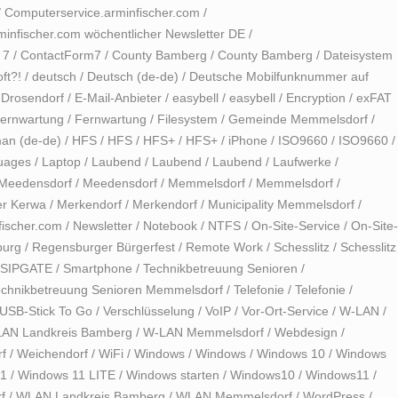
/
Computerservice.arminfischer.com
/
infischer.com wöchentlicher Newsletter DE
/
 7
/
ContactForm7
/
County Bamberg
/
County Bamberg
/
Dateisystem
ft?!
/
deutsch
/
Deutsch (de-de)
/
Deutsche Mobilfunknummer auf
/
Drosendorf
/
E-Mail-Anbieter
/
easybell
/
easybell
/
Encryption
/
exFAT
ernwartung
/
Fernwartung
/
Filesystem
/
Gemeinde Memmelsdorf
/
an (de-de)
/
HFS
/
HFS
/
HFS+
/
HFS+
/
iPhone
/
ISO9660
/
ISO9660
/
uages
/
Laptop
/
Laubend
/
Laubend
/
Laubend
/
Laufwerke
/
Meedensdorf
/
Meedensdorf
/
Memmelsdorf
/
Memmelsdorf
/
r Kerwa
/
Merkendorf
/
Merkendorf
/
Municipality Memmelsdorf
/
fischer.com
/
Newsletter
/
Notebook
/
NTFS
/
On-Site-Service
/
On-Site-
burg
/
Regensburger Bürgerfest
/
Remote Work
/
Schesslitz
/
Schesslitz
SIPGATE
/
Smartphone
/
Technikbetreuung Senioren
/
echnikbetreuung Senioren Memmelsdorf
/
Telefonie
/
Telefonie
/
USB-Stick To Go
/
Verschlüsselung
/
VoIP
/
Vor-Ort-Service
/
W-LAN
/
AN Landkreis Bamberg
/
W-LAN Memmelsdorf
/
Webdesign
/
f
/
Weichendorf
/
WiFi
/
Windows
/
Windows
/
Windows 10
/
Windows
11
/
Windows 11 LITE
/
Windows starten
/
Windows10
/
Windows11
/
f
/
WLAN Landkreis Bamberg
/
WLAN Memmelsdorf
/
WordPress
/