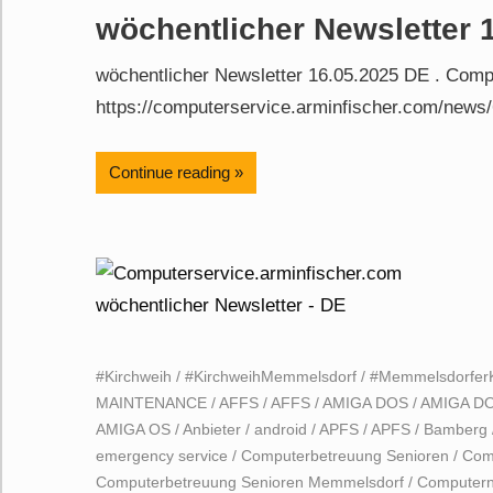
wöchentlicher Newsletter 
wöchentlicher Newsletter 16.05.2025 DE . Comp
https://computerservice.arminfischer.com/news/
Continue reading
#Kirchweih
/
#KirchweihMemmelsdorf
/
#Memmelsdorfer
MAINTENANCE
/
AFFS
/
AFFS
/
AMIGA DOS
/
AMIGA D
AMIGA OS
/
Anbieter
/
android
/
APFS
/
APFS
/
Bamberg
emergency service
/
Computerbetreuung Senioren
/
Com
Computerbetreuung Senioren Memmelsdorf
/
Computern