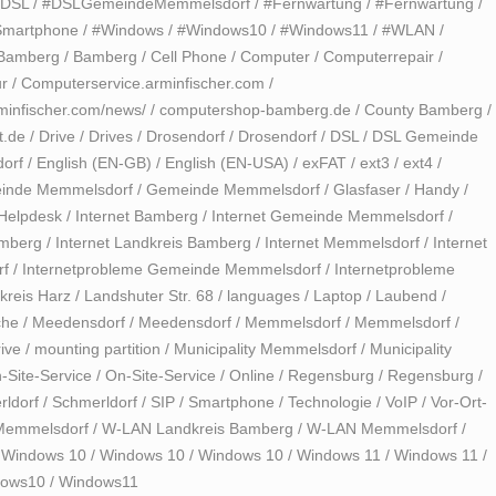
#DSL
/
#DSLGemeindeMemmelsdorf
/
#Fernwartung
/
#Fernwartung
/
Smartphone
/
#Windows
/
#Windows10
/
#Windows11
/
#WLAN
/
Bamberg
/
Bamberg
/
Cell Phone
/
Computer
/
Computerrepair
/
r
/
Computerservice.arminfischer.com
/
minfischer.com/news/
/
computershop-bamberg.de
/
County Bamberg
/
t.de
/
Drive
/
Drives
/
Drosendorf
/
Drosendorf
/
DSL
/
DSL Gemeinde
orf
/
English (EN-GB)
/
English (EN-USA)
/
exFAT
/
ext3
/
ext4
/
inde Memmelsdorf
/
Gemeinde Memmelsdorf
/
Glasfaser
/
Handy
/
Helpdesk
/
Internet Bamberg
/
Internet Gemeinde Memmelsdorf
/
amberg
/
Internet Landkreis Bamberg
/
Internet Memmelsdorf
/
Internet
rf
/
Internetprobleme Gemeinde Memmelsdorf
/
Internetprobleme
kreis Harz
/
Landshuter Str. 68
/
languages
/
Laptop
/
Laubend
/
che
/
Meedensdorf
/
Meedensdorf
/
Memmelsdorf
/
Memmelsdorf
/
ive
/
mounting partition
/
Municipality Memmelsdorf
/
Municipality
-Site-Service
/
On-Site-Service
/
Online
/
Regensburg
/
Regensburg
/
ldorf
/
Schmerldorf
/
SIP
/
Smartphone
/
Technologie
/
VoIP
/
Vor-Ort-
Memmelsdorf
/
W-LAN Landkreis Bamberg
/
W-LAN Memmelsdorf
/
/
Windows 10
/
Windows 10
/
Windows 10
/
Windows 11
/
Windows 11
/
dows10
/
Windows11