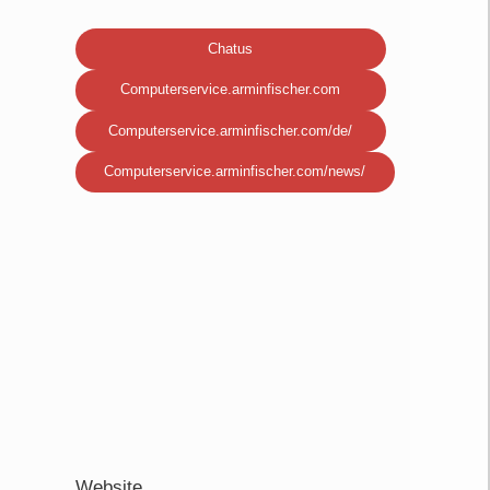
Chatus
Computerservice.arminfischer.com
Computerservice.arminfischer.com/de/
Computerservice.arminfischer.com/news/
Website