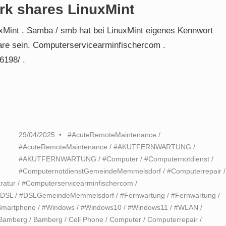
rk shares LinuxMint
xMint . Samba / smb hat bei LinuxMint eigenes Kennwort
re sein. Computerservicearminfischercom .
6198/ .
29/04/2025
#AcuteRemoteMaintenance
/
#AcuteRemoteMaintenance
/
#AKUTFERNWARTUNG
/
#AKUTFERNWARTUNG
/
#Computer
/
#Computernotdienst
/
#ComputernotdienstGemeindeMemmelsdorf
/
#Computerrepair
/
ratur
/
#Computerservicearminfischercom
/
#DSL
/
#DSLGemeindeMemmelsdorf
/
#Fernwartung
/
#Fernwartung
/
Smartphone
/
#Windows
/
#Windows10
/
#Windows11
/
#WLAN
/
Bamberg
/
Bamberg
/
Cell Phone
/
Computer
/
Computerrepair
/