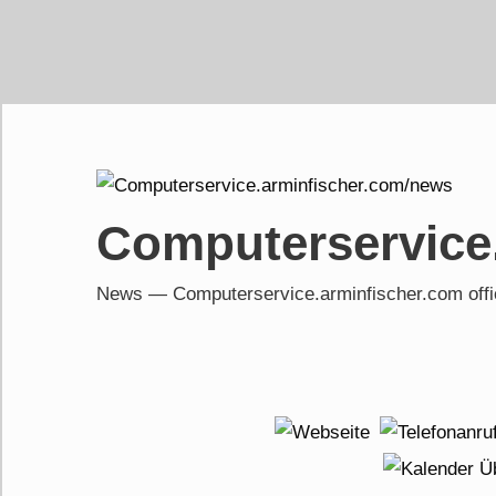
Skip
to
content
Computerservice
News — Computerservice.arminfischer.com of