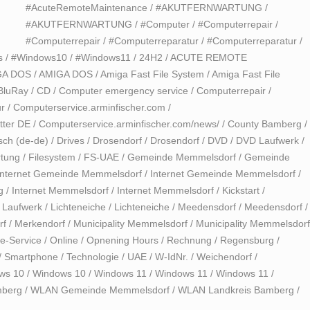
#AcuteRemoteMaintenance
/
#AKUTFERNWARTUNG
/
#AKUTFERNWARTUNG
/
#Computer
/
#Computerrepair
/
#Computerrepair
/
#Computerreparatur
/
#Computerreparatur
/
s
/
#Windows10
/
#Windows11
/
24H2
/
ACUTE REMOTE
GA DOS
/
AMIGA DOS
/
Amiga Fast File System
/
Amiga Fast File
BluRay
/
CD
/
Computer emergency service
/
Computerrepair
/
r
/
Computerservice.arminfischer.com
/
tter DE
/
Computerservice.arminfischer.com/news/
/
County Bamberg
/
sch (de-de)
/
Drives
/
Drosendorf
/
Drosendorf
/
DVD
/
DVD Laufwerk
/
tung
/
Filesystem
/
FS-UAE
/
Gemeinde Memmelsdorf
/
Gemeinde
Internet Gemeinde Memmelsdorf
/
Internet Gemeinde Memmelsdorf
/
g
/
Internet Memmelsdorf
/
Internet Memmelsdorf
/
Kickstart
/
/
Laufwerk
/
Lichteneiche
/
Lichteneiche
/
Meedensdorf
/
Meedensdorf
/
rf
/
Merkendorf
/
Municipality Memmelsdorf
/
Municipality Memmelsdorf
e-Service
/
Online
/
Opnening Hours
/
Rechnung
/
Regensburg
/
/
Smartphone
/
Technologie
/
UAE
/
W-IdNr.
/
Weichendorf
/
ws 10
/
Windows 10
/
Windows 11
/
Windows 11
/
Windows 11
/
berg
/
WLAN Gemeinde Memmelsdorf
/
WLAN Landkreis Bamberg
/