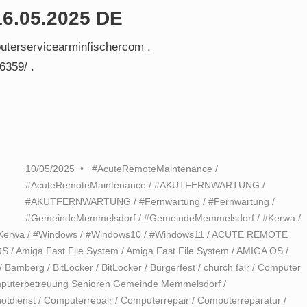
16.05.2025 DE
uterservicearminfischercom .
6359/ .
10/05/2025
#AcuteRemoteMaintenance
/
#AcuteRemoteMaintenance
/
#AKUTFERNWARTUNG
/
#AKUTFERNWARTUNG
/
#Fernwartung
/
#Fernwartung
/
#GemeindeMemmelsdorf
/
#GemeindeMemmelsdorf
/
#Kerwa
/
Kerwa
/
#Windows
/
#Windows10
/
#Windows11
/
ACUTE REMOTE
OS
/
Amiga Fast File System
/
Amiga Fast File System
/
AMIGA OS
/
/
Bamberg
/
BitLocker
/
BitLocker
/
Bürgerfest
/
church fair
/
Computer
puterbetreuung Senioren Gemeinde Memmelsdorf
/
otdienst
/
Computerrepair
/
Computerrepair
/
Computerreparatur
/