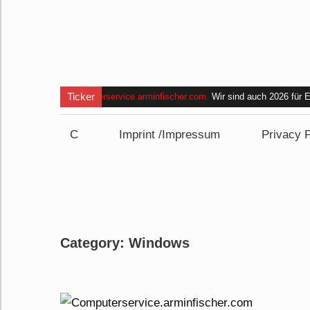
Ticker
Computerservice.arminfischer.com
.
Wir sind auch 2026 für
und bin im Zeitraum
von 09:00 bis 15:00 Uhr nicht erreich
C
Imprint /Impressum
Privacy P
Category:
Windows