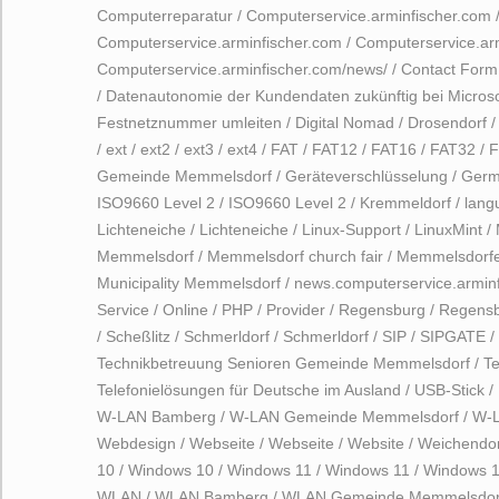
Computerreparatur
/
Computerservice.arminfischer.com
Computerservice.arminfischer.com
/
Computerservice.arm
Computerservice.arminfischer.com/news/
/
Contact Form
/
Datenautonomie der Kundendaten zukünftig bei Microso
Festnetznummer umleiten
/
Digital Nomad
/
Drosendorf
/
ext
/
ext2
/
ext3
/
ext4
/
FAT
/
FAT12
/
FAT16
/
FAT32
/
F
Gemeinde Memmelsdorf
/
Geräteverschlüsselung
/
Germ
ISO9660 Level 2
/
ISO9660 Level 2
/
Kremmeldorf
/
lang
Lichteneiche
/
Lichteneiche
/
Linux-Support
/
LinuxMint
/
Memmelsdorf
/
Memmelsdorf church fair
/
Memmelsdorfe
Municipality Memmelsdorf
/
news.computerservice.armin
Service
/
Online
/
PHP
/
Provider
/
Regensburg
/
Regens
/
Scheßlitz
/
Schmerldorf
/
Schmerldorf
/
SIP
/
SIPGATE
/
Technikbetreuung Senioren Gemeinde Memmelsdorf
/
T
Telefonielösungen für Deutsche im Ausland
/
USB-Stick
/
W-LAN Bamberg
/
W-LAN Gemeinde Memmelsdorf
/
W-L
Webdesign
/
Webseite
/
Webseite
/
Website
/
Weichendor
10
/
Windows 10
/
Windows 11
/
Windows 11
/
Windows 
WLAN
/
WLAN Bamberg
/
WLAN Gemeinde Memmelsdor